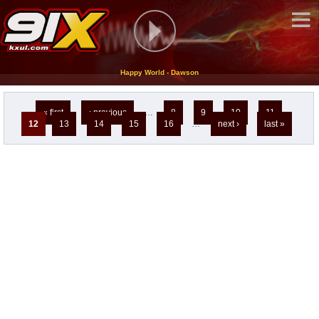
Happy World - Dawson
Pages
« first
‹ previous
…
8
9
10
11
12
13
14
15
16
…
next ›
last »